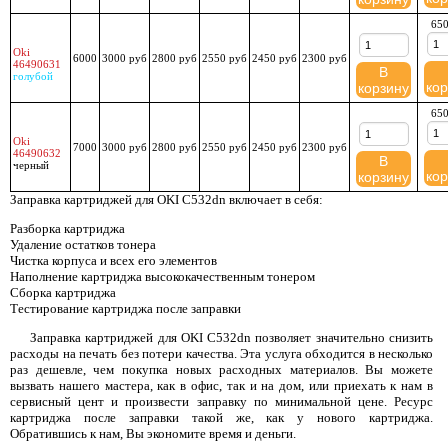
650
Oki
6000
3000 руб
2800 руб
2550 руб
2450 руб
2300 руб
46490631
В
голубой
кор
корзину
650
Oki
7000
3000 руб
2800 руб
2550 руб
2450 руб
2300 руб
46490632
В
черный
кор
корзину
Заправка картриджей для OKI C532dn включает в себя:
Разборка картриджа
Удаление остатков тонера
Чистка корпуса и всех его элементов
Наполнение картриджа высококачественным тонером
Сборка картриджа
Тестирование картриджа после заправки
Заправка картриджей для OKI C532dn позволяет значительно снизить
расходы на печать без потери качества. Эта услуга обходится в несколько
раз дешевле, чем покупка новых расходных материалов. Вы можете
вызвать нашего мастера, как в офис, так и на дом, или приехать к нам в
сервисный цент и произвести заправку по минимальной цене. Ресурс
картриджа после заправки такой же, как у нового картриджа.
Обратившись к нам, Вы экономите время и деньги.