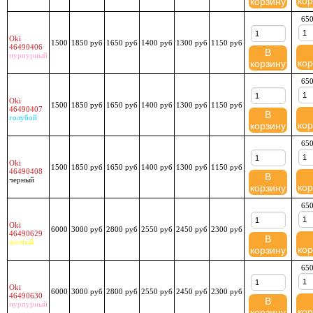
кор
корзину
650
Oki
1500
1850 руб
1650 руб
1400 руб
1300 руб
1150 руб
46490406
В
пурпурный
кор
корзину
650
Oki
1500
1850 руб
1650 руб
1400 руб
1300 руб
1150 руб
46490407
В
голубой
кор
корзину
650
Oki
1500
1850 руб
1650 руб
1400 руб
1300 руб
1150 руб
46490408
В
черный
кор
корзину
650
Oki
6000
3000 руб
2800 руб
2550 руб
2450 руб
2300 руб
46490629
В
желтый
кор
корзину
650
Oki
6000
3000 руб
2800 руб
2550 руб
2450 руб
2300 руб
46490630
В
пурпурный
кор
корзину