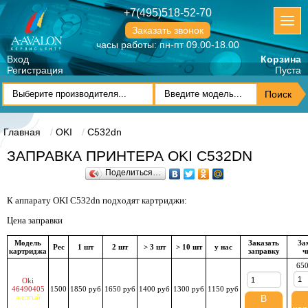
+7(495)518-52-70
Заказать звонок
часы работы: пн-пт 09.00-18.00
Вход
Корзина
Регистрация
Пуста
Главная
OKI
C532dn
ЗАПРАВКА ПРИНТЕРА OKI C532DN
Поделиться…
К аппарату OKI C532dn подходят картриджи:
Цена заправки
Модель
Заказать
За
Рес
1 шт
2 шт
> 3 шт
> 10 шт
у нас
картриджа
заправку
ч
650
Oki
46490405
1500
1850 руб
1650 руб
1400 руб
1300 руб
1150 руб
желтый
В