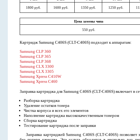
1800 руб.
1600 руб.
1350 руб.
1250 руб.
11
Цена замены чипа
550 руб.
Картридж Samsung C406S (CLT-C406S) подходит к аппаратам:
Samsung CLP 360
Samsung CLP 365
Samsung CLP 368
Samsung CLX 3300
Samsung CLX 3305
Samsung Xpress C410W
Samsung Xpress C460
Заправка картриджа для Samsung C406S (CLT-C406S) включает в се
Разборка картриджа
Удаление остатков тонера
Чистка корпуса и всех его элементов
Наполнение картриджа высококачественным тонером
Сборка картриджа
Тестирование картриджа после заправки
Заправка картриджей Samsung C406S (CLT-C406S) позволяет з
без потери качества. Эта услуга обходится в несколько раз д