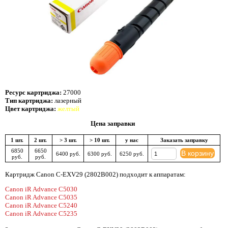
Ресурс картриджа:
27000
Тип картриджа:
лазерный
Цвет картриджа:
желтый
Цена заправки
1 шт.
2 шт.
> 3 шт.
> 10 шт.
у нас
Заказать заправку
6850
6650
В корзину
6400 руб.
6300 руб.
6250 руб.
руб.
руб.
Картридж Canon C-EXV29 (2802B002) подходит к аппаратам:
Canon iR Advance C5030
Canon iR Advance C5035
Canon iR Advance C5240
Canon iR Advance C5235