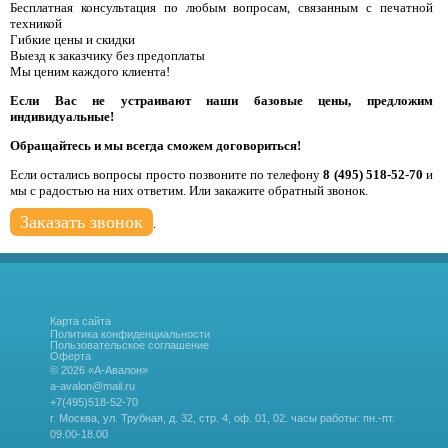
Бесплатная консультация по любым вопросам, связанным с печатной
техникой
Гибкие цены и скидки
Выезд к заказчику без предоплаты
Мы ценим каждого клиента!
Если Вас не устраивают наши базовые цены, предложим
индивидуальные!
Обращайтесь и мы всегда сможем договориться!
Если остались вопросы просто позвоните по телефону
8 (495) 518-52-70
и
мы с радостью на них ответим. Или закажите обратный звонок.
Заказать звонок
.
Карта сайта
Политика конфиденциальности
Пользовательское соглашение
Оферта
© 2026 «А-Авалон»
a-avalon@mail.ru
+7(495)518-52-70
г. Москва, ул. Трубная, д. 32, стр. 4, оф. 01, 02.
часы работы: пн.-пт.
09.00-18.00