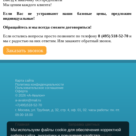
Мы ценим каждого клиента!
Если Вас не устраивают наши базовые цены, предложим
индивидуальные!
Обращайтесь и мы всегда сможем договориться!
Если остались вопросы просто позвоните по телефону
8 (495) 518-52-70
и
мы с радостью на них ответим. Или закажите обратный звонок.
Заказать звонок
.
Карта сайта
Политика конфиденциальности
Пользовательское соглашение
Оферта
© 2026 «А-Авалон»
a-avalon@mail.ru
+7(495)518-52-70
г. Москва, ул. Трубная, д. 32, стр. 4, оф. 01, 02.
часы работы: пн.-пт.
09.00-18.00
Главная
Заправка цветных
Мы используем файлы cookie для обеспечения корректной
Прайс
картриджей
работы сайта, аналитики и повышения удобства.
Акции
Заправка картриджей HP