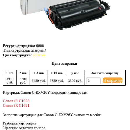
Ресурс картриджа:
6000
Тип картриджа:
лазерный
Цвет картриджа:
желтый
Цена заправки
1 шт.
2 шт.
> 3 шт.
> 10 шт.
у нас
Заказать заправку
3950
3700
В корзину
3450 руб.
3350 руб.
3300 руб.
руб.
руб.
Картридж Canon C-EXV26Y подходит к аппаратам:
Canon iR C1028
Canon iR C1021
Заправка картриджа для Canon C-EXV26Y включает в себя:
Разборка картриджа
Удаление остатков тонера