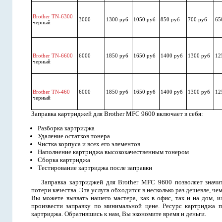
Brother TN-6300
3000
1300 руб
1050 руб
850 руб
700 руб
65
черный
Brother TN-6600
6000
1850 руб
1650 руб
1400 руб
1300 руб
12
черный
Brother TN-460
6000
1850 руб
1650 руб
1400 руб
1300 руб
12
черный
Заправка картриджей для Brother MFC 9600 включает в себя:
Разборка картриджа
Удаление остатков тонера
Чистка корпуса и всех его элементов
Наполнение картриджа высококачественным тонером
Сборка картриджа
Тестирование картриджа после заправки
Заправка картриджей для Brother MFC 9600 позволяет значи
потери качества. Эта услуга обходится в несколько раз дешевле, ч
Вы можете вызвать нашего мастера, как в офис, так и на дом, и
произвести заправку по минимальной цене. Ресурс картриджа п
картриджа. Обратившись к нам, Вы экономите время и деньги.