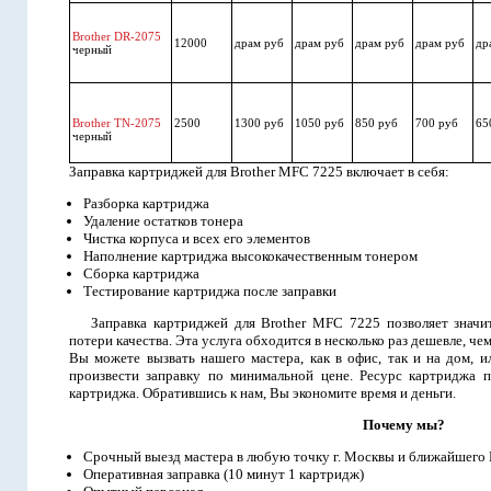
Brother DR-2075
12000
драм руб
драм руб
драм руб
драм руб
др
черный
Brother TN-2075
2500
1300 руб
1050 руб
850 руб
700 руб
65
черный
Заправка картриджей для Brother MFC 7225 включает в себя:
Разборка картриджа
Удаление остатков тонера
Чистка корпуса и всех его элементов
Наполнение картриджа высококачественным тонером
Сборка картриджа
Тестирование картриджа после заправки
Заправка картриджей для Brother MFC 7225 позволяет значи
потери качества. Эта услуга обходится в несколько раз дешевле, ч
Вы можете вызвать нашего мастера, как в офис, так и на дом, и
произвести заправку по минимальной цене. Ресурс картриджа п
картриджа. Обратившись к нам, Вы экономите время и деньги.
Почему мы?
Срочный выезд мастера в любую точку г. Москвы и ближайшего
Оперативная заправка (10 минут 1 картридж)