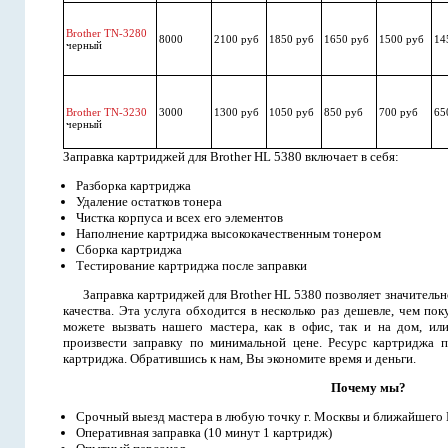
Brother TN-3280
8000
2100 руб
1850 руб
1650 руб
1500 руб
14
черный
Brother TN-3230
3000
1300 руб
1050 руб
850 руб
700 руб
65
черный
Заправка картриджей для Brother HL 5380 включает в себя:
Разборка картриджа
Удаление остатков тонера
Чистка корпуса и всех его элементов
Наполнение картриджа высококачественным тонером
Сборка картриджа
Тестирование картриджа после заправки
Заправка картриджей для Brother HL 5380 позволяет значительн
качества. Эта услуга обходится в несколько раз дешевле, чем п
можете вызвать нашего мастера, как в офис, так и на дом, ил
произвести заправку по минимальной цене. Ресурс картриджа п
картриджа. Обратившись к нам, Вы экономите время и деньги.
Почему мы?
Срочный выезд мастера в любую точку г. Москвы и ближайшего
Оперативная заправка (10 минут 1 картридж)