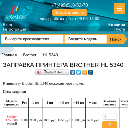
+7(495)518-52-70
Заказать звонок
часы работы: пн-пт 09.00-18.00
Вход
Корзина
Регистрация
Пуста
Главная
Brother
HL 5340
ЗАПРАВКА ПРИНТЕРА BROTHER HL 5340
Поделиться…
К аппарату Brother HL 5340 подходят картриджи:
Цена заправки
Модель
Заказать
Заме
Рес
1 шт
2 шт
> 3 шт
> 10 шт
у нас
картриджа
заправку
чип
Brother
TN-3280
8000
2100 руб
1850 руб
1650 руб
1500 руб
1450 руб
черный
В