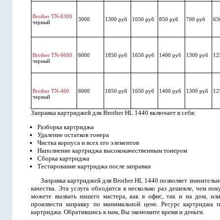
Brother TN-6300
3000
1300 руб
1050 руб
850 руб
700 руб
65
черный
Brother TN-6600
6000
1850 руб
1650 руб
1400 руб
1300 руб
12
черный
Brother TN-460
6000
1850 руб
1650 руб
1400 руб
1300 руб
12
черный
Заправка картриджей для Brother HL 1440 включает в себя:
Разборка картриджа
Удаление остатков тонера
Чистка корпуса и всех его элементов
Наполнение картриджа высококачественным тонером
Сборка картриджа
Тестирование картриджа после заправки
Заправка картриджей для Brother HL 1440 позволяет значительн
качества. Эта услуга обходится в несколько раз дешевле, чем п
можете вызвать нашего мастера, как в офис, так и на дом, ил
произвести заправку по минимальной цене. Ресурс картриджа п
картриджа. Обратившись к нам, Вы экономите время и деньги.