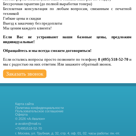
Бессрочная гарантия (до полной выработки тонера)
Бесплатная консультация по любым вопросам, связанным с печатной
техникой
Гибкие цены и скидки
Выезд к заказчику без предоплаты
Мы ценим каждого клиента!
Если Вас не устраивают наши базовые цены, предложим
индивидуальные!
Обращайтесь и мы всегда сможем договориться!
Если остались вопросы просто позвоните по телефону
8 (495) 518-52-70
и
мы с радостью на них ответим. Или закажите обратный звонок.
Заказать звонок
Карта сайта
Политика конфиденциальности
Пользовательское соглашение
Оферта
© 2026 «А-Авалон»
a-avalon@mail.ru
+7(495)518-52-70
г. Москва, ул. Трубная, д. 32, стр. 4, оф. 01, 02.
часы работы: пн.-пт.