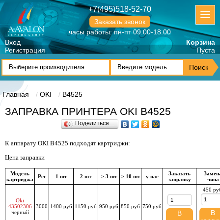
+7(495)518-52-70
Заказать звонок
часы работы: пн-пт 09.00-18.00
Вход
Корзина
Регистрация
Пуста
Главная
OKI
B4525
ЗАПРАВКА ПРИНТЕРА OKI B4525
Поделиться…
К аппарату OKI B4525 подходят картриджи:
Цена заправки
Модель
Заказать
Замен
Рес
1 шт
2 шт
> 3 шт
> 10 шт
у нас
картриджа
заправку
чипа
450 ру
Oki
43502306
3000
1400 руб
1150 руб
950 руб
850 руб
750 руб
В
черный
В