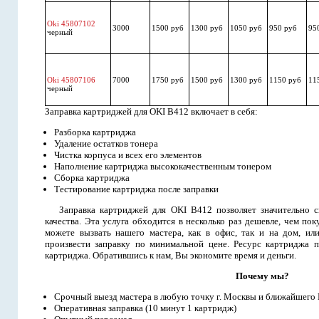
Oki 45807102
3000
1500 руб
1300 руб
1050 руб
950 руб
95
черный
Oki 45807106
7000
1750 руб
1500 руб
1300 руб
1150 руб
11
черный
Заправка картриджей для OKI B412 включает в себя:
Разборка картриджа
Удаление остатков тонера
Чистка корпуса и всех его элементов
Наполнение картриджа высококачественным тонером
Сборка картриджа
Тестирование картриджа после заправки
Заправка картриджей для OKI B412 позволяет значительно с
качества. Эта услуга обходится в несколько раз дешевле, чем п
можете вызвать нашего мастера, как в офис, так и на дом, ил
произвести заправку по минимальной цене. Ресурс картриджа п
картриджа. Обратившись к нам, Вы экономите время и деньги.
Почему мы?
Срочный выезд мастера в любую точку г. Москвы и ближайшего
Оперативная заправка (10 минут 1 картридж)