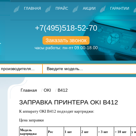
ГЛАВНАЯ
ПРАЙС
АКЦИИ
ГАРАНТИИ
+7(495)518-52-70
Заказать звонок
часы работы: пн-пт 09.00-18.00
Главная
OKI
B412
ЗАПРАВКА ПРИНТЕРА OKI B412
К аппарату OKI B412 подходят картриджи:
Цена заправки
Модель
Рес
1 шт
2 шт
> 3 шт
> 10 шт
у 
картриджа