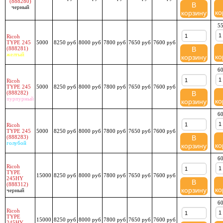
(888280)
В
черный
ко
корзину
55
Ricoh
TYPE 245
5000
8250 руб
8000 руб
7800 руб
7650 руб
7600 руб
(888281)
В
желтый
ко
корзину
60
Ricoh
TYPE 245
5000
8250 руб
8000 руб
7800 руб
7650 руб
7600 руб
(888282)
В
пурпурный
ко
корзину
60
Ricoh
TYPE 245
5000
8250 руб
8000 руб
7800 руб
7650 руб
7600 руб
(888283)
В
голубой
ко
корзину
60
Ricoh
TYPE
15000
8250 руб
8000 руб
7800 руб
7650 руб
7600 руб
245HY
В
(888312)
ко
корзину
черный
60
Ricoh
TYPE
15000
8250 руб
8000 руб
7800 руб
7650 руб
7600 руб
245HY