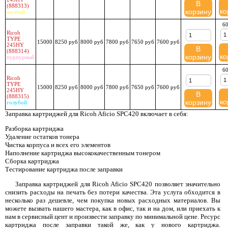
В
(888313)
ко
корзину
желтый
60
Ricoh
TYPE
15000
8250 руб
8000 руб
7800 руб
7650 руб
7600 руб
245HY
В
(888314)
ко
корзину
пурпурный
60
Ricoh
TYPE
15000
8250 руб
8000 руб
7800 руб
7650 руб
7600 руб
245HY
В
(888315)
ко
корзину
голубой
Заправка картриджей для Ricoh Aficio SPC420 включает в себя:
Разборка картриджа
Удаление остатков тонера
Чистка корпуса и всех его элементов
Наполнение картриджа высококачественным тонером
Сборка картриджа
Тестирование картриджа после заправки
Заправка картриджей для Ricoh Aficio SPC420 позволяет значительно
снизить расходы на печать без потери качества. Эта услуга обходится в
несколько раз дешевле, чем покупка новых расходных материалов. Вы
можете вызвать нашего мастера, как в офис, так и на дом, или приехать к
нам в сервисный цент и произвести заправку по минимальной цене. Ресурс
картриджа после заправки такой же, как у нового картриджа.