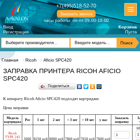
+7(495)518-52-70
Заказать звонок
часы работы: пн-пт 09.00-18.00
Вход
Корзина
Регистрация
Пуста
Главная
Ricoh
Aficio SPC420
ЗАПРАВКА ПРИНТЕРА RICOH AFICIO
SPC420
Поделиться…
К аппарату Ricoh Aficio SPC420 подходят картриджи:
Цена заправки
Модель
Заказать
З
Рес
1 шт
2 шт
> 3 шт
> 10 шт
у нас
картриджа
заправку
60
Ricoh
TYPE 245
5000
8250 руб
8000 руб
7800 руб
7650 руб
7600 руб