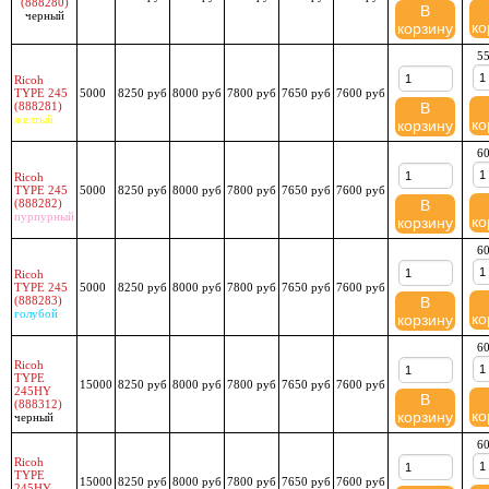
(888280)
В
черный
ко
корзину
55
Ricoh
TYPE 245
5000
8250 руб
8000 руб
7800 руб
7650 руб
7600 руб
(888281)
В
желтый
ко
корзину
60
Ricoh
TYPE 245
5000
8250 руб
8000 руб
7800 руб
7650 руб
7600 руб
(888282)
В
пурпурный
ко
корзину
60
Ricoh
TYPE 245
5000
8250 руб
8000 руб
7800 руб
7650 руб
7600 руб
(888283)
В
голубой
ко
корзину
60
Ricoh
TYPE
15000
8250 руб
8000 руб
7800 руб
7650 руб
7600 руб
245HY
В
(888312)
ко
корзину
черный
60
Ricoh
TYPE
15000
8250 руб
8000 руб
7800 руб
7650 руб
7600 руб
245HY