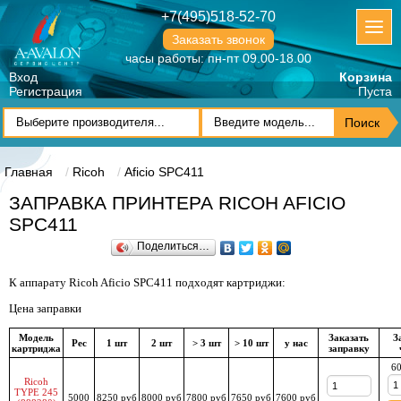
+7(495)518-52-70
Заказать звонок
часы работы: пн-пт 09.00-18.00
Вход
Корзина
Регистрация
Пуста
Главная
Ricoh
Aficio SPC411
ЗАПРАВКА ПРИНТЕРА RICOH AFICIO
SPC411
Поделиться…
К аппарату Ricoh Aficio SPC411 подходят картриджи:
Цена заправки
Модель
Заказать
З
Рес
1 шт
2 шт
> 3 шт
> 10 шт
у нас
картриджа
заправку
60
Ricoh
TYPE 245
5000
8250 руб
8000 руб
7800 руб
7650 руб
7600 руб