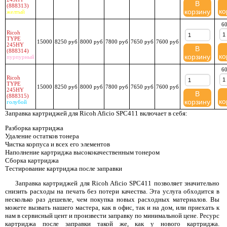
В
(888313)
ко
корзину
желтый
60
Ricoh
TYPE
15000
8250 руб
8000 руб
7800 руб
7650 руб
7600 руб
245HY
В
(888314)
ко
корзину
пурпурный
60
Ricoh
TYPE
15000
8250 руб
8000 руб
7800 руб
7650 руб
7600 руб
245HY
В
(888315)
ко
корзину
голубой
Заправка картриджей для Ricoh Aficio SPC411 включает в себя:
Разборка картриджа
Удаление остатков тонера
Чистка корпуса и всех его элементов
Наполнение картриджа высококачественным тонером
Сборка картриджа
Тестирование картриджа после заправки
Заправка картриджей для Ricoh Aficio SPC411 позволяет значительно
снизить расходы на печать без потери качества. Эта услуга обходится в
несколько раз дешевле, чем покупка новых расходных материалов. Вы
можете вызвать нашего мастера, как в офис, так и на дом, или приехать к
нам в сервисный цент и произвести заправку по минимальной цене. Ресурс
картриджа после заправки такой же, как у нового картриджа.