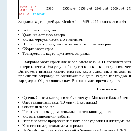
Ricoh TYPE
5500
3350 руб
3150 руб
2900 руб
2800 руб
27
MPC2503
(841931)
голубой
Заправка картриджей для Ricoh Aficio MPC2011 включает в себя:
Разборка картриджа
Удаление остатков тонера
Чистка корпуса и всех его элементов
Наполнение картриджа высококачественным тонером
Сборка картриджа
Тестирование картриджа после заправки
Заправка картриджей для Ricoh Aficio MPC2011 позволяет знач
потери качества. Эта услуга обходится в несколько раз дешевле, ч
Вы можете вызвать нашего мастера, как в офис, так и на дом, и
произвести заправку по минимальной цене. Ресурс картриджа п
картриджа. Обратившись к нам, Вы экономите время и деньги.
Почему мы?
Срочный выезд мастера в любую точку г. Москвы и ближайшего
Оперативная заправка (10 минут 1 картридж)
Опытный персонал
Честная заправка до максимально возможного уровня
Чистота выполнения работы
Использование профессионального оборудования и инструмента
Качественные расходные материалы
Любая форма оплаты (наличный и безналичный расчет с НДС)