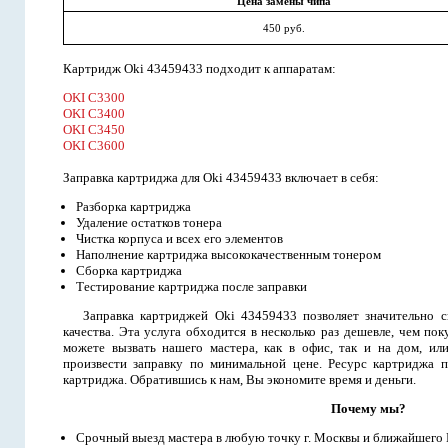
Цена замены чипа
450 руб.
Картридж Oki 43459433 подходит к аппаратам:
OKI C3300
OKI C3400
OKI C3450
OKI C3600
Заправка картриджа для Oki 43459433 включает в себя:
Разборка картриджа
Удаление остатков тонера
Чистка корпуса и всех его элементов
Наполнение картриджа высококачественным тонером
Сборка картриджа
Тестирование картриджа после заправки
Заправка картриджей Oki 43459433 позволяет значительно с
качества. Эта услуга обходится в несколько раз дешевле, чем п
можете вызвать нашего мастера, как в офис, так и на дом, ил
произвести заправку по минимальной цене. Ресурс картриджа п
картриджа. Обратившись к нам, Вы экономите время и деньги.
Почему мы?
Срочный выезд мастера в любую точку г. Москвы и ближайшего