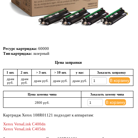
Ресурс картриджа:
60000
Тип картриджа:
лазерный
Цена заправки
1 шт.
2 шт.
> 3 шт.
> 10 шт.
у нас
Заказать заправку
драм
драм
В корзину
драм руб.
драм руб.
драм руб.
руб.
руб.
Цена замены чипа
Заказать замену чипа
В корзину
2800 руб.
Картридж Xerox 108R01121 подходит к аппаратам:
Xerox VersaLink C400dn
Xerox VersaLink C405dn