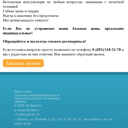
Бесплатная консультация по любым вопросам, связанным с печатной
техникой
Гибкие цены и скидки
Выезд к заказчику без предоплаты
Мы ценим каждого клиента!
Если Вас не устраивают наши базовые цены, предложим
индивидуальные!
Обращайтесь и мы всегда сможем договориться!
Если остались вопросы просто позвоните по телефону
8 (495) 518-52-70
и
мы с радостью на них ответим. Или закажите обратный звонок.
Заказать звонок
.
Карта сайта
Политика конфиденциальности
Пользовательское соглашение
Оферта
© 2026 «А-Авалон»
a-avalon@mail.ru
+7(495)518-52-70
г. Москва, ул. Трубная, д. 32, стр. 4, оф. 01, 02.
часы работы: пн.-пт.
09.00-18.00