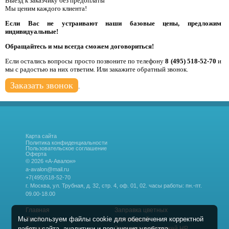
Выезд к заказчику без предоплаты
Мы ценим каждого клиента!
Если Вас не устраивают наши базовые цены, предложим
индивидуальные!
Обращайтесь и мы всегда сможем договориться!
Если остались вопросы просто позвоните по телефону
8 (495) 518-52-70
и
мы с радостью на них ответим. Или закажите обратный звонок.
Заказать звонок
.
Карта сайта
Политика конфиденциальности
Пользовательское соглашение
Оферта
© 2026 «А-Авалон»
a-avalon@mail.ru
+7(495)518-52-70
г. Москва, ул. Трубная, д. 32, стр. 4, оф. 01, 02.
часы работы: пн.-пт.
09.00-18.00
Главная
Заправка цветных
Мы используем файлы cookie для обеспечения корректной
Прайс
картриджей
работы сайта, аналитики и повышения удобства.
Акции
Заправка картриджей HP