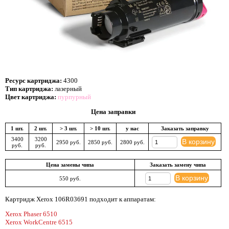
Ресурс картриджа:
4300
Тип картриджа:
лазерный
Цвет картриджа:
пурпурный
Цена заправки
1 шт.
2 шт.
> 3 шт.
> 10 шт.
у нас
Заказать заправку
3400
3200
В корзину
2950 руб.
2850 руб.
2800 руб.
руб.
руб.
Цена замены чипа
Заказать замену чипа
В корзину
550 руб.
Картридж Xerox 106R03691 подходит к аппаратам:
Xerox Phaser 6510
Xerox WorkCentre 6515