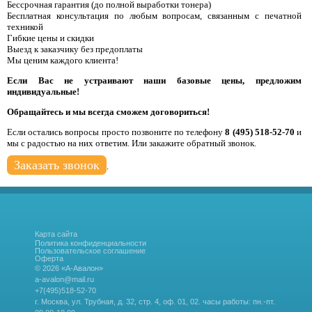
Бессрочная гарантия (до полной выработки тонера)
Бесплатная консультация по любым вопросам, связанным с печатной
техникой
Гибкие цены и скидки
Выезд к заказчику без предоплаты
Мы ценим каждого клиента!
Если Вас не устраивают наши базовые цены, предложим
индивидуальные!
Обращайтесь и мы всегда сможем договориться!
Если остались вопросы просто позвоните по телефону
8 (495) 518-52-70
и
мы с радостью на них ответим. Или закажите обратный звонок.
Заказать звонок
.
Карта сайта
Политика конфиденциальности
Пользовательское соглашение
Оферта
© 2026 «А-Авалон»
a-avalon@mail.ru
+7(495)518-52-70
г. Москва, ул. Трубная, д. 32, стр. 4, оф. 01, 02.
часы работы: пн.-пт.