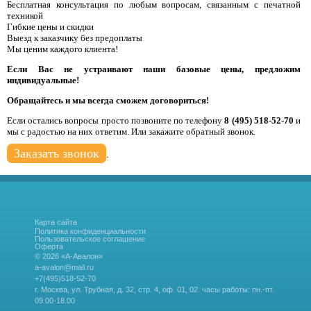
Бесплатная консультация по любым вопросам, связанным с печатной
техникой
Гибкие цены и скидки
Выезд к заказчику без предоплаты
Мы ценим каждого клиента!
Если Вас не устраивают наши базовые цены, предложим
индивидуальные!
Обращайтесь и мы всегда сможем договориться!
Если остались вопросы просто позвоните по телефону
8 (495) 518-52-70
и
мы с радостью на них ответим. Или закажите обратный звонок.
Заказать звонок
.
Карта сайта
Политика конфиденциальности
Пользовательское соглашение
Оферта
© 2026 «А-Авалон»
a-avalon@mail.ru
+7(495)518-52-70
г. Москва, ул. Трубная, д. 32, стр. 4, оф. 01, 02.
часы работы: пн.-пт.
09.00-18.00