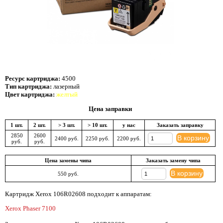
Ресурс картриджа:
4500
Тип картриджа:
лазерный
Цвет картриджа:
желтый
Цена заправки
1 шт.
2 шт.
> 3 шт.
> 10 шт.
у нас
Заказать заправку
2850
2600
В корзину
2400 руб.
2250 руб.
2200 руб.
руб.
руб.
Цена замены чипа
Заказать замену чипа
В корзину
550 руб.
Картридж Xerox 106R02608 подходит к аппаратам:
Xerox Phaser 7100