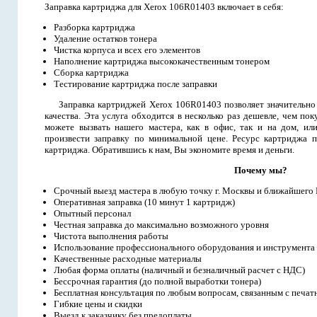
Заправка картриджа для Xerox 106R01403 включает в себя:
Разборка картриджа
Удаление остатков тонера
Чистка корпуса и всех его элементов
Наполнение картриджа высококачественным тонером
Сборка картриджа
Тестирование картриджа после заправки
Заправка картриджей Xerox 106R01403 позволяет значительно 
качества. Эта услуга обходится в несколько раз дешевле, чем п
можете вызвать нашего мастера, как в офис, так и на дом, ил
произвести заправку по минимальной цене. Ресурс картриджа п
картриджа. Обратившись к нам, Вы экономите время и деньги.
Почему мы?
Срочный выезд мастера в любую точку г. Москвы и ближайшего
Оперативная заправка (10 минут 1 картридж)
Опытный персонал
Честная заправка до максимально возможного уровня
Чистота выполнения работы
Использование профессионального оборудования и инструмента
Качественные расходные материалы
Любая форма оплаты (наличный и безналичный расчет с НДС)
Бессрочная гарантия (до полной выработки тонера)
Бесплатная консультация по любым вопросам, связанным с печат
Гибкие цены и скидки
Выезд к заказчику без предоплаты