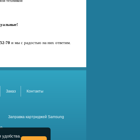
ной техникой
дуальные!
-52-70
и мы с радостью на них ответим.
Заказ
Контакты
Заправка картриджей Samsung
on
 удобства.