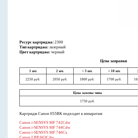
Ресурс картриджа:
2300
Тип картриджа:
лазерный
Цвет картриджа:
черный
Цена заправки
1 шт.
2 шт.
> 3 шт.
> 10 шт.
2250 руб.
2050 руб.
1800 руб.
1700 руб.
16
Цена замены чипа
1750 руб.
Картридж Canon 055BK подходит к аппаратам:
Canon i-SENSYS MF 742Cdw
Canon i-SENSYS MF 744Cdw
Canon i-SENSYS MF 746Cx
Canon LBP 663Cdw