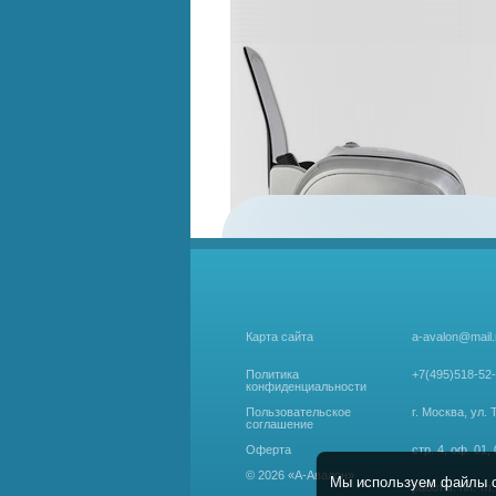
Карта сайта
a-avalon@mail.
Политика
+7(495)518-52
конфиденциальности
Пользовательское
г. Москва, ул. 
соглашение
Оферта
стр. 4, оф. 01, 
© 2026 «А-Авалон»
Мы используем файлы co
работы: пн.-пт.