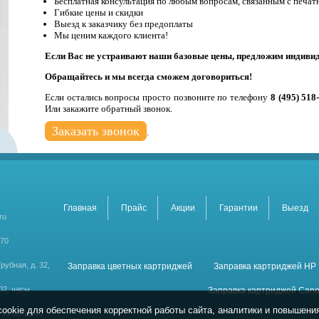
Бесплатная консультация по любым вопросам, связанным с печат
Гибкие цены и скидки
Выезд к заказчику без предоплаты
Мы ценим каждого клиента!
Если Вас не устраивают наши базовые цены, предложим индиви
Обращайтесь и мы всегда сможем договориться!
Если остались вопросы просто позвоните по телефону
8 (495) 518
Или закажите обратный звонок.
Заказать звонок
.
Главная
Прайс
Акции
Гарантии
Выезд
ru
-70
Трубная, д. 32,
Заправка цветных картриджей
Заправка картриджей HP
02.
часы
Заправка картриджей Can
okie для обеспечения корректной работы сайта, аналитики и повышения
 09.00-18.00