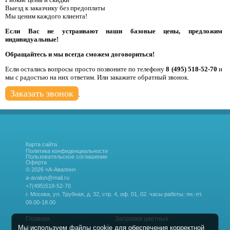
Выезд к заказчику без предоплаты
Мы ценим каждого клиента!
Если Вас не устраивают наши базовые цены, предложим
индивидуальные!
Обращайтесь и мы всегда сможем договориться!
Если остались вопросы просто позвоните по телефону
8 (495) 518-52-70
и
мы с радостью на них ответим. Или закажите обратный звонок.
Заказать звонок
.
Карта сайта
Политика конфиденциальности
Пользовательское соглашение
Оферта
© 2026 «А-Авалон»
a-avalon@mail.ru
+7(495)518-52-70
г. Москва, ул. Трубная, д. 32, стр. 4, оф. 01, 02.
часы работы: пн.-пт.
09.00-18.00
Главная
Заправка цветных
Мы используем файлы cookie для обеспечения корректной
Прайс
картриджей