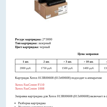
Ресурс картриджа:
2*3000
Тип картриджа:
лазерный
Цвет картриджа:
черный
Цена заправки
1 шт.
2 шт.
> 3 шт.
> 10 шт.
2000 руб.
1750 руб.
1500 руб.
1400 руб.
13
Картридж Xerox 013R00608 (013r00608) подходит к аппаратам:
Xerox FaxCentre F110
Xerox FaxCentre 1008
Заправка картриджа для Xerox 013R00608 (013r00608) включает в с
Разборка картриджа
Удаление остатков тонера