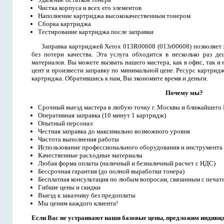
Чистка корпуса и всех его элементов
Наполнение картриджа высококачественным тонером
Сборка картриджа
Тестирование картриджа после заправки
Заправка картриджей Xerox 013R00608 (013r00608) позволяет 
без потери качества. Эта услуга обходится в несколько раз д
материалов. Вы можете вызвать нашего мастера, как в офис, так и 
цент и произвести заправку по минимальной цене. Ресурс картриджа
картриджа. Обратившись к нам, Вы экономите время и деньги.
Почему мы?
Срочный выезд мастера в любую точку г. Москвы и ближайшего
Оперативная заправка (10 минут 1 картридж)
Опытный персонал
Честная заправка до максимально возможного уровня
Чистота выполнения работы
Использование профессионального оборудования и инструмента
Качественные расходные материалы
Любая форма оплаты (наличный и безналичный расчет с НДС)
Бессрочная гарантия (до полной выработки тонера)
Бесплатная консультация по любым вопросам, связанным с печат
Гибкие цены и скидки
Выезд к заказчику без предоплаты
Мы ценим каждого клиента!
Если Вас не устраивают наши базовые цены, предложим индиви