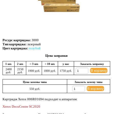
Ресурс картриджа:
3000
Тип картриджа:
лазерный
Цвет картриджа:
голубой
Цена заправки
1 шт.
2 шт.
> 3 шт.
> 10 шт.
у нас
Заказать заправку
2400
2150
В корзину
1900 руб.
1800 руб.
1750 руб.
руб.
руб.
Цена замены чипа
Заказать замену чипа
В корзину
550 руб.
Картридж Xerox 006R01694 подходит к аппаратам:
Xerox DocuCentre SC2020