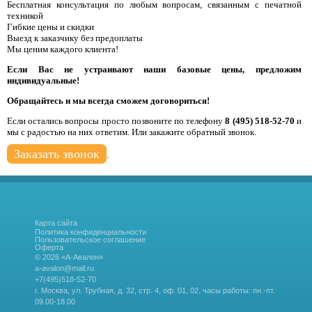
Бесплатная консультация по любым вопросам, связанным с печатной
техникой
Гибкие цены и скидки
Выезд к заказчику без предоплаты
Мы ценим каждого клиента!
Если Вас не устраивают наши базовые цены, предложим
индивидуальные!
Обращайтесь и мы всегда сможем договориться!
Если остались вопросы просто позвоните по телефону
8 (495) 518-52-70
и
мы с радостью на них ответим. Или закажите обратный звонок.
Заказать звонок
.
Карта сайта
Политика конфиденциальности
Пользовательское соглашение
Оферта
© 2026 «А-Авалон»
a-avalon@mail.ru
+7(495)518-52-70
г. Москва, ул. Трубная, д. 32, стр. 4, оф. 01, 02.
часы работы: пн.-пт.
09.00-18.00