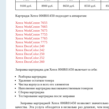
9100 руб.
8900 руб.
8650 руб.
8550 руб.
85
Картридж Xerox 006R01450 подходит к аппаратам:
Xerox WorkCentre 7655
Xerox WorkCentre 7665
Xerox WorkCentre 7675
Xerox WorkCentre 7755
Xerox WorkCentre 7765
Xerox WorkCentre 7775
Xerox DocuColor 240
Xerox DocuColor 242
Xerox DocuColor 250
Xerox DocuColor 252
Xerox DocuColor 260
Заправка картриджа для Xerox 006R01450 включает в себя:
Разборка картриджа
Удаление остатков тонера
Чистка корпуса и всех его элементов
Наполнение картриджа высококачественным тонером
Сборка картриджа
Тестирование картриджа после заправки
Заправка картриджей Xerox 006R01450 позволяет значительно 
качества. Эта услуга обходится в несколько раз дешевле, чем п