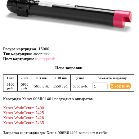
Ресурс картриджа:
15000
Тип картриджа:
лазерный
Цвет картриджа:
пурпурный
Цена заправки
1 шт.
2 шт.
> 3 шт.
> 10 шт.
у нас
Заказать заправку
6100
5900
В корзину
5650 руб.
5550 руб.
5500 руб.
руб.
руб.
Картридж Xerox 006R01401 подходит к аппаратам:
Xerox WorkCentre 7400
Xerox WorkCentre 7425
Xerox WorkCentre 7428
Xerox WorkCentre 7435
Заправка картриджа для Xerox 006R01401 включает в себя: