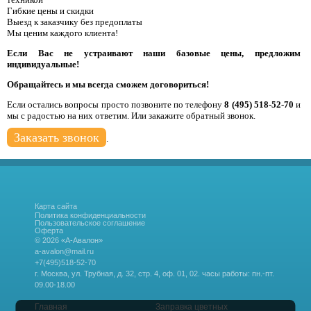
Гибкие цены и скидки
Выезд к заказчику без предоплаты
Мы ценим каждого клиента!
Если Вас не устраивают наши базовые цены, предложим
индивидуальные!
Обращайтесь и мы всегда сможем договориться!
Если остались вопросы просто позвоните по телефону
8 (495) 518-52-70
и
мы с радостью на них ответим. Или закажите обратный звонок.
Заказать звонок
.
Карта сайта
Политика конфиденциальности
Пользовательское соглашение
Оферта
© 2026 «А-Авалон»
a-avalon@mail.ru
+7(495)518-52-70
г. Москва, ул. Трубная, д. 32, стр. 4, оф. 01, 02.
часы работы: пн.-пт.
09.00-18.00
Главная
Заправка цветных